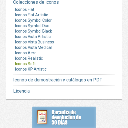
Colecciones de iconos
Iconos Flat
Iconos Flat Artistic
Iconos Symbol Color
Iconos Symbol Duo
Iconos Symbol Black
Iconos Vista Artistic
Iconos Vista Business
Iconos Vista Medical
Iconos Aero
Iconos Realistic
Iconos Soft
Iconos XP Artistic
Iconos de demostración y catálogos en PDF
Licencia