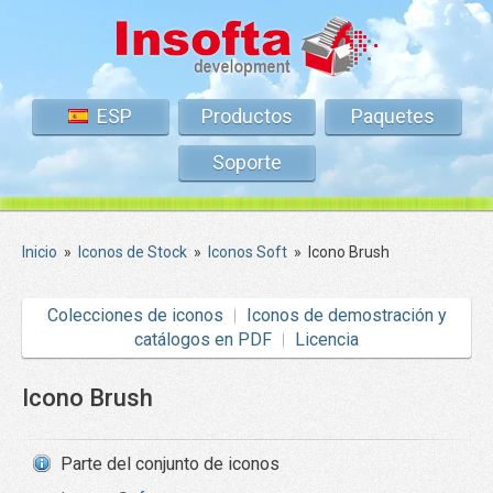
ESP
Productos
Paquetes
Soporte
Inicio
»
Iconos de Stock
»
Iconos Soft
»
Icono Brush
Colecciones de iconos
Iconos de demostración y
catálogos en PDF
Licencia
Icono Brush
Parte del conjunto de iconos