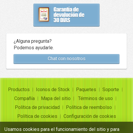
¿Alguna pregunta?
Podemos ayudarle.
Chat con nosotros
Productos
Iconos de Stock
Paquetes
Soporte
Compañía
Mapa del sitio
Términos de uso
Política de privacidad
Política de reembolso
Política de cookies
Configuración de cookies
Copyright ©
Insofta Development
2004-2026. Todos los
Usamos cookies para el funcionamiento del sitio y para