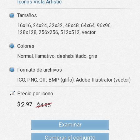
Iconos Vista Artistic
Tamaños
16x16, 24x24, 32x32, 48x48, 64x64, 96x96,
128x128, 256x256, 512x512, vector
Colores
Normal, llamativo, deshabilitado, gris
Formato de archivos
ICO, PNG, GIF, BMP (glifo), Adobe Illustrator (vector)
Precio por icono
2
$
.97
$
4
.95
Examinar
Comprar el conjunto