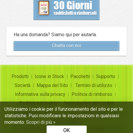
Ha una domanda? Siamo qui per aiutarla.
Chatta con noi
Prodotti
Icone in Stock
Pacchetti
Supporto
Società
Mappa del Sito
Termini di utilizzo
Informativa sulla privacy
Politica di rimborso
Politica sui cookie
Impostazioni dei cookie
Utilizziamo i cookie per il funzionamento del sito e per le
Copyright ©
Insofta Development
2004-2026. Tutti i
statistiche. Puoi modificare le impostazioni in qualsiasi
diritti riservati
momento.
Scopri di più »
Set di icone gratuiti, convertitore da immagine a icona
OK